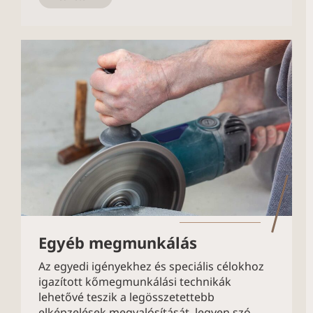
Egyéb megmunkálás
Az egyedi igényekhez és speciális célokhoz
igazított kőmegmunkálási technikák
lehetővé teszik a legösszetettebb
elképzelések megvalósítását, legyen szó