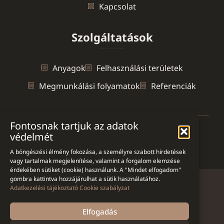
Kapcsolat
Szolgáltatások
Anyagok
Felhasználási területek
Megmunkálási folyamatok
Referenciák
Fontosnak tartjuk az adatok
védelmét
Ön jelenleg itt van:
Mozsgai Gránit
>
egyedi gyártás
A böngészési élmény fokozása, a személyre szabott hirdetések
vagy tartalmak megjelenítése, valamint a forgalom elemzése
érdekében sütiket (cookie) használunk. A "Mindet elfogadom"
gombra kattintva hozzájárulhat a sütik használatához.
Adatkezelési tájékoztató
Cookie szabályzat
Adatkezelési tájékoztató
Oldaltérkép
Elfogadás
Kapcsolat