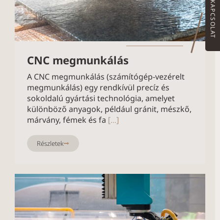
KAPCSOLAT
CNC megmunkálás
A CNC megmunkálás (számítógép-vezérelt
megmunkálás) egy rendkívül precíz és
sokoldalú gyártási technológia, amelyet
különböző anyagok, például gránit, mészkő,
márvány, fémek és fa
[…]
Részletek