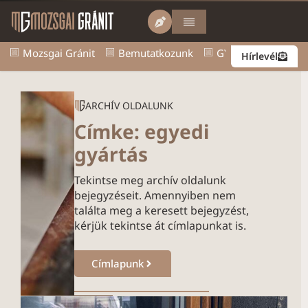
Mozsgai Gránit
Bemutatkozunk
GY.I.K.
Kapcsol
Hírlevél
ARCHÍV OLDALUNK
Címke: egyedi
gyártás
Tekintse meg archív oldalunk
bejegyzéseit. Amennyiben nem
találta meg a keresett bejegyzést,
kérjük tekintse át címlapunkat is.
Címlapunk