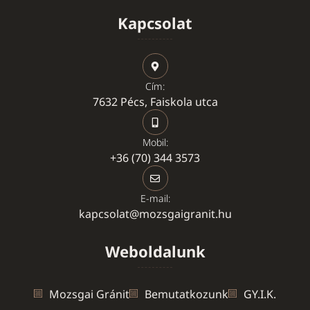
Kapcsolat
Cím:
7632 Pécs, Faiskola utca
Mobil:
+36 (70) 344 3573
E-mail:
kapcsolat@mozsgaigranit.hu
Weboldalunk
Mozsgai Gránit
Bemutatkozunk
GY.I.K.