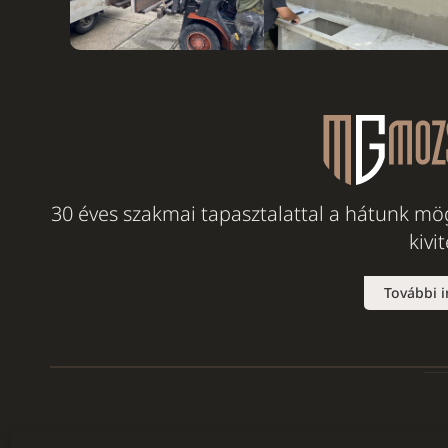
30 éves szakmai tapasztalattal a hátunk mög
kivi
További 