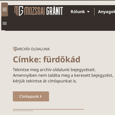
Rólunk
Anyago
ARCHÍV OLDALUNK
Címke: fürdőkád
Tekintse meg archív oldalunk bejegyzéseit.
Amennyiben nem találta meg a keresett bejegyzést,
kérjük tekintse át címlapunkat is.
Címlapunk