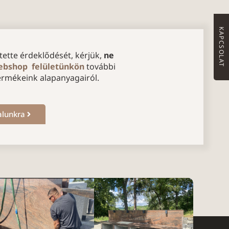
KAPCSOLAT
ette érdeklődését, kérjük,
ne
bshop felületünkön
további
ermékeink alapanyagairól.
alunkra