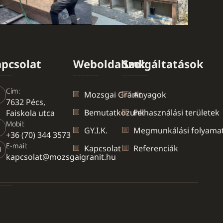
pcsolat
Weboldalunk
Szolgáltatások
Cím:
Mozsgai Gránit
Anyagok
7632 Pécs,
Bemutatkozunk
Felhasználási területek
Faiskola utca
Mobil:
GY.I.K.
Megmunkálási folyama
+36 (70) 344 3573
E-mail:
Kapcsolat
Referenciák
kapcsolat@mozsgaigranit.hu