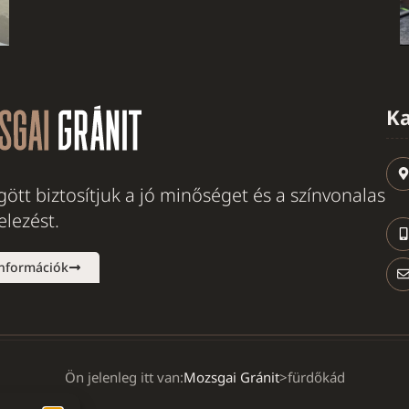
Ka
ött biztosítjuk a jó minőséget és a színvonalas
telezést.
információk
Ön jelenleg itt van:
Mozsgai Gránit
>
fürdőkád