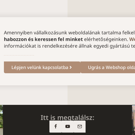
Amennyiben vállalkozásunk weboldalának tartalma felkelt
habozzon és keressen fel minket
elérhetőségeinken.
We
információkat is rendelkezésére állnak egyedi gyártású t
Lépjen velünk kapcsolatba
Ugrás a Webshop old
Itt is megtalálsz: