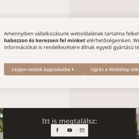
Amennyiben vállalkozásunk weboldalának tartalma felkelt
habozzon és keressen fel minket
elérhetőségeinken.
We
információkat is rendelkezésére állnak egyedi gyártású t
Lépjen velünk kapcsolatba
Ugrás a Webshop old
Itt is megtalálsz: