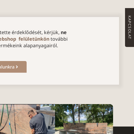
KAPCSOLAT
ette érdeklődését, kérjük,
ne
bshop felületünkön
további
ermékeink alapanyagairól.
alunkra