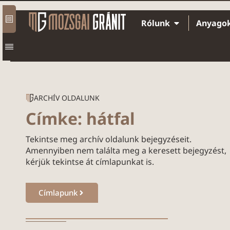
Rólunk
Anyago
ARCHÍV OLDALUNK
Címke: hátfal
Tekintse meg archív oldalunk bejegyzéseit.
Amennyiben nem találta meg a keresett bejegyzést,
kérjük tekintse át címlapunkat is.
Címlapunk