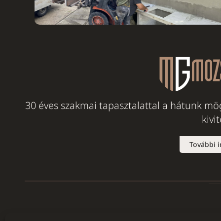
30 éves szakmai tapasztalattal a hátunk mög
kivi
További 