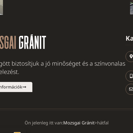
Ka
ött biztosítjuk a jó minőséget és a színvonalas
telezést.
információk
Ön jelenleg itt van:
Mozsgai Gránit
>
hátfal