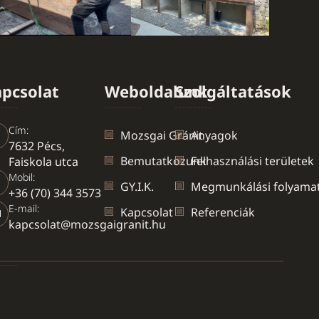
pcsolat
Weboldalunk
Szolgáltatások
Cím:
Mozsgai Gránit
Anyagok
7632 Pécs,
Bemutatkozunk
Felhasználási területek
Faiskola utca
Mobil:
GY.I.K.
Megmunkálási folyama
+36 (70) 344 3573
E-mail:
Kapcsolat
Referenciák
kapcsolat@mozsgaigranit.hu