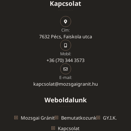
Kapcsolat
Cím:
7632 Pécs, Faiskola utca
Mobil:
+36 (70) 344 3573
E-mail:
kapcsolat@mozsgaigranit.hu
Weboldalunk
Mozsgai Gránit
Bemutatkozunk
GY.I.K.
Kapcsolat