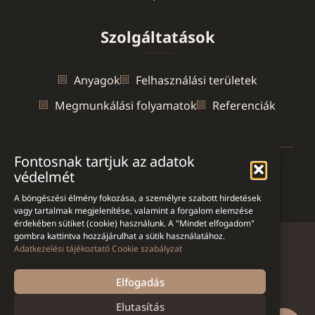
Szolgáltatások
Anyagok
Felhasználási területek
Megmunkálási folyamatok
Referenciák
Fontosnak tartjuk az adatok
védelmét
Ön jelenleg itt van:
Mozsgai Gránit
>
kiegészítők
A böngészési élmény fokozása, a személyre szabott hirdetések
vagy tartalmak megjelenítése, valamint a forgalom elemzése
érdekében sütiket (cookie) használunk. A "Mindet elfogadom"
gombra kattintva hozzájárulhat a sütik használatához.
Adatkezelési tájékoztató
Cookie szabályzat
Adatkezelési tájékoztató
Oldaltérkép
Elfogadás
Kapcsolat
©
2026
.
Mozsgai Gránit - mozsgaigranit.hu |
Elutasítás