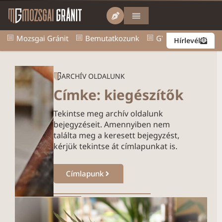
Mozsgai Gránit
Bemutatkozunk
GY.I.K.
Kapcsol
Hírlevél
ARCHÍV OLDALUNK
Címke: kiegészítők
Tekintse meg archív oldalunk
bejegyzéseit. Amennyiben nem
találta meg a keresett bejegyzést,
kérjük tekintse át címlapunkat is.
Címlapunk