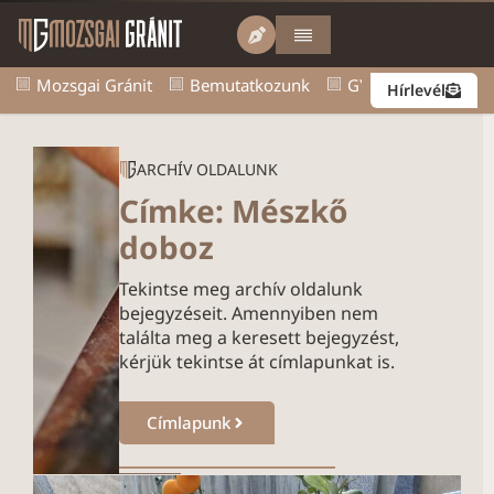
Mozsgai Gránit
Bemutatkozunk
GY.I.K.
Kapcsol
Hírlevél
ARCHÍV OLDALUNK
Címke: Mészkő
doboz
Tekintse meg archív oldalunk
bejegyzéseit. Amennyiben nem
találta meg a keresett bejegyzést,
kérjük tekintse át címlapunkat is.
Címlapunk