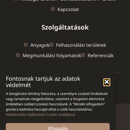
Kapcsolat
Szolgáltatások
Anyagok
Felhasználási területek
Megmunkálási folyamatok
Referenciák
Fontosnak tartjuk az adatok
védelmét
Ön jelenleg itt van:
Mozsgai Gránit
>
Mészkő doboz
A böngészési élmény fokozása, a személyre szabott hirdetések
vagy tartalmak megjelenítése, valamint a forgalom elemzése
érdekében sütiket (cookie) használunk. A "Mindet elfogadom"
gombra kattintva hozzájárulhat a sütik használatához.
Adatkezelési tájékoztató
Cookie szabályzat
Adatkezelési tájékoztató
Oldaltérkép
Elfogadás
Kapcsolat