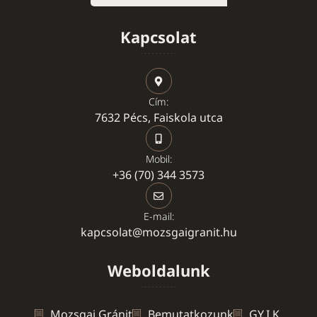
Kapcsolat
Cím:
7632 Pécs, Faiskola utca
Mobil:
+36 (70) 344 3573
E-mail:
kapcsolat@mozsgaigranit.hu
Weboldalunk
Mozsgai Gránit
Bemutatkozunk
GY.I.K.