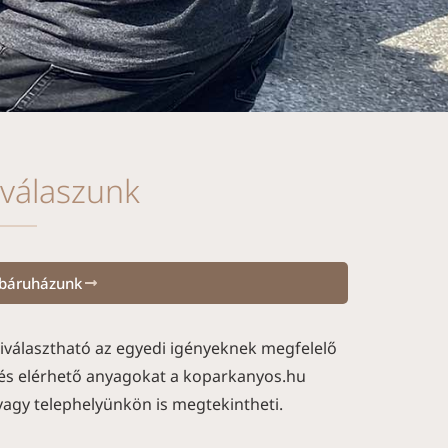
válaszunk
báruházunk
iválasztható az egyedi igényeknek megfelelő
 és elérhető anyagokat a koparkanyos.hu
agy telephelyünkön is megtekintheti.