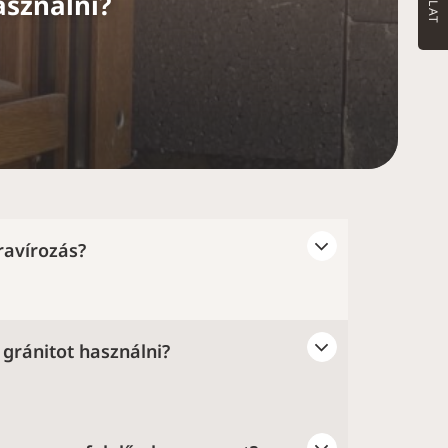
asználni?
ravírozás?
gránitot használni?
 okoz gondot. Az idő során megkopott
vagy felújítása is elvégezhető.