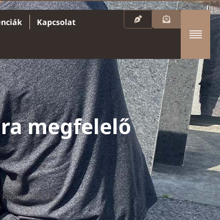
enciák
Kapcsolat
ra megfelelő
Hol tudom kiválasztani, a számomra megfelelő alapanyagot?