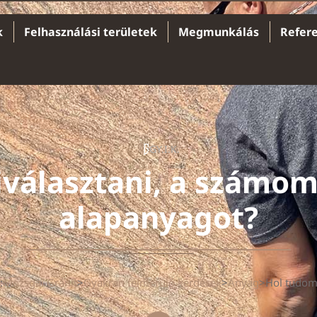
k
Felhasználási területek
Megmunkálás
Refer
GY.I.K.
iválasztani, a számom
alapanyagot?
:
Mozsgai Gránit
>
Gyakran felmerülő kérdések
>
Anyag
>