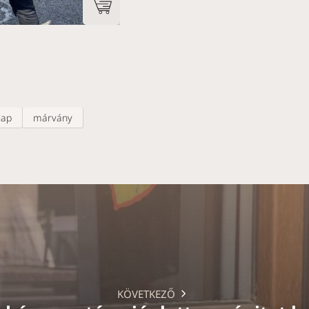
lap
márvány
KÖVETKEZŐ