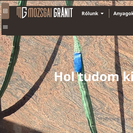
Rólunk
Anyago
Hol tudom k
Ön jelenleg itt van