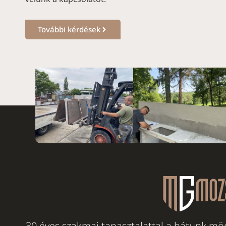
További kérdések
30 éves szakmai tapasztalattal a hátunk mög