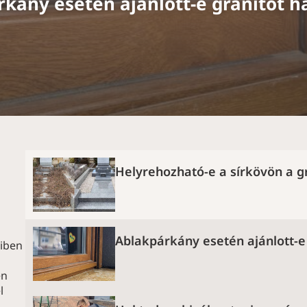
kány esetén ajánlott-e gránitot h
Helyrehozható-e a sírkövön a g
Ablakpárkány esetén ajánlott-e 
iben
Gravírozás helyreállítása, a legtöbb esetben nem
vagy elhalványult feliratok és minták újragyártása 
en
l
Síremlékek felújítás