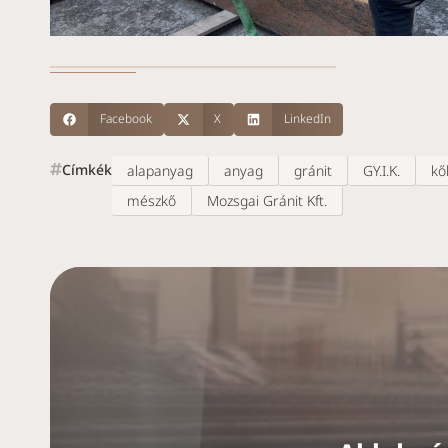
Facebook
X
LinkedIn
Címkék
alapanyag
anyag
gránit
GY.I.K.
kő
mészkő
Mozsgai Gránit Kft.