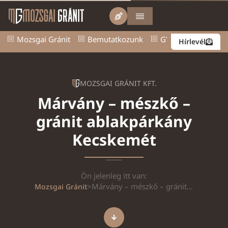
Mozsgai Gránit
Bemutatkozunk
GY.I.K.
Kapcsol
Hírlevél
MOZSGAI GRÁNIT KFT.
Márvány – mészkő –
gránit ablakpárkány
Kecskemét
Ön jelenleg itt van:
>
Márvány – mészkő – gránit ablakpárkány Kecskemét
Mozsgai Gránit