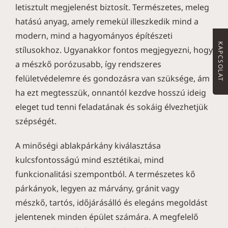
letisztult megjelenést biztosít. Természetes, meleg
hatású anyag, amely remekül illeszkedik mind a
modern, mind a hagyományos építészeti
KAPCSOLAT
stílusokhoz. Ugyanakkor fontos megjegyezni, hogy
a mészkő porózusabb, így rendszeres
felületvédelemre és gondozásra van szüksége, ám
ha ezt megtesszük, onnantól kezdve hosszú ideig
eleget tud tenni feladatának és sokáig élvezhetjük
szépségét.
A minőségi ablakpárkány kiválasztása
kulcsfontosságú mind esztétikai, mind
funkcionalitási szempontból. A természetes kő
párkányok, legyen az márvány, gránit vagy
mészkő, tartós, időjárásálló és elegáns megoldást
jelentenek minden épület számára. A megfelelő