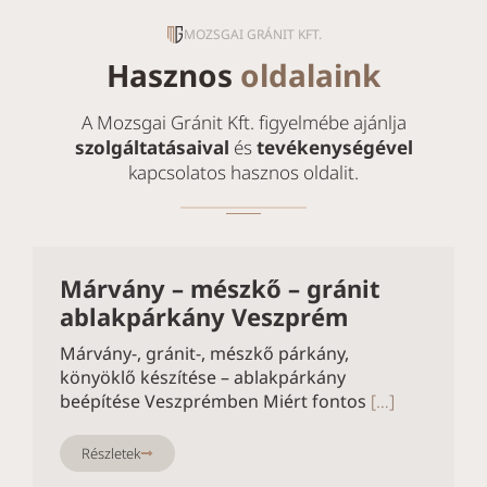
MOZSGAI GRÁNIT KFT.
Hasznos
oldalaink
A Mozsgai Gránit Kft. figyelmébe ajánlja
szolgáltatásaival
és
tevékenységével
kapcsolatos hasznos oldalit.
Márvány – mészkő – gránit
ablakpárkány Veszprém
Márvány-, gránit-, mészkő párkány,
könyöklő készítése – ablakpárkány
beépítése Veszprémben Miért fontos
[…]
Részletek