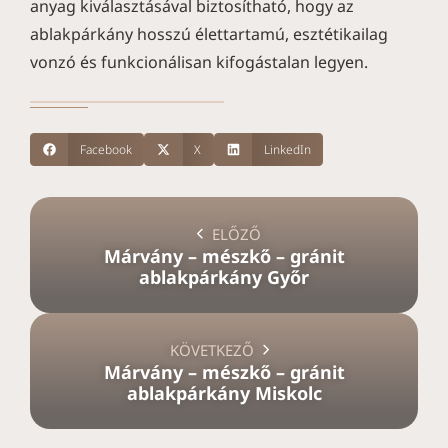
anyag kiválasztásával biztosítható, hogy az
ablakpárkány hosszú élettartamú, esztétikailag
vonzó és funkcionálisan kifogástalan legyen.
Facebook
X
LinkedIn
ELŐZŐ
Márvány – mészkő – gránit
ablakpárkány Győr
KÖVETKEZŐ
Márvány – mészkő – gránit
ablakpárkány Miskolc