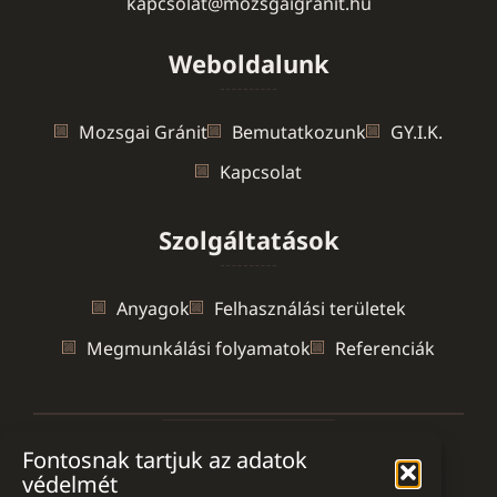
kapcsolat@mozsgaigranit.hu
Weboldalunk
Mozsgai Gránit
Bemutatkozunk
GY.I.K.
Kapcsolat
Szolgáltatások
Anyagok
Felhasználási területek
Megmunkálási folyamatok
Referenciák
Fontosnak tartjuk az adatok
Ön jelenleg itt van:
védelmét
Mozsgai Gránit
>
Márvány – mészkő – gránit ablakpárkány Kecskemét