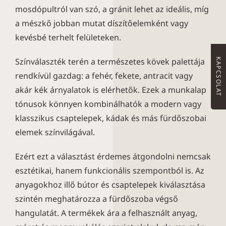
mosdópultról van szó, a gránit lehet az ideális, míg
a mészkő jobban mutat díszítőelemként vagy
kevésbé terhelt felületeken.
Színválaszték terén a természetes kövek palettája
KAPCSOLAT
rendkívül gazdag: a fehér, fekete, antracit vagy
akár kék árnyalatok is elérhetők. Ezek a munkalap
tónusok könnyen kombinálhatók a modern vagy
klasszikus csaptelepek, kádak és más fürdőszobai
elemek színvilágával.
Ezért ezt a választást érdemes átgondolni nemcsak
esztétikai, hanem funkcionális szempontból is. Az
anyagokhoz illő bútor és csaptelepek kiválasztása
szintén meghatározza a fürdőszoba végső
hangulatát. A termékek ára a felhasznált anyag,