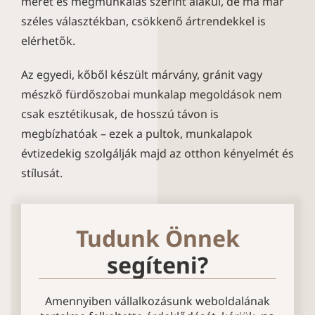
méret és megmunkálás szerint alakul, de ma már
széles választékban, csökkenő ártrendekkel is
elérhetők.
Az egyedi, kőből készült márvány, gránit vagy
mészkő fürdőszobai munkalap megoldások nem
csak esztétikusak, de hosszú távon is
megbízhatóak – ezek a pultok, munkalapok
évtizedekig szolgálják majd az otthon kényelmét és
stílusát.
Tudunk Önnek
segíteni?
Amennyiben vállalkozásunk weboldalának