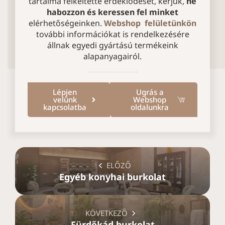
tartalma felkeltette érdeklődését, kérjük,
ne
habozzon és keressen fel minket
elérhetőségeinken.
Webshop felületünkön
további információkat is rendelkezésére
állnak egyedi gyártású termékeink
alapanyagairól.
Lépjen
Ugrás a
velünk
Webshop
kapcsolatba
oldalunkra
ELŐZŐ
Egyéb konyhai burkolat
KÖVETKEZŐ
Fürdőkád burkolat