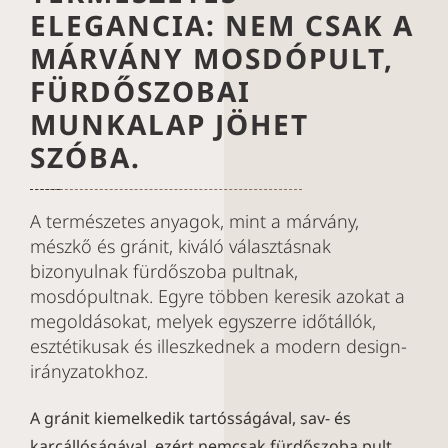
ELEGANCIA: NEM CSAK A
MÁRVÁNY MOSDÓPULT,
FÜRDŐSZOBAI
MUNKALAP JÖHET
SZÓBA.
A természetes anyagok, mint a márvány,
mészkő és gránit, kiváló választásnak
bizonyulnak fürdőszoba pultnak,
mosdópultnak. Egyre többen keresik azokat a
megoldásokat, melyek egyszerre időtállók,
esztétikusak és illeszkednek a modern design-
irányzatokhoz.
A gránit kiemelkedik tartósságával, sav- és
karcállóságával, ezért nemcsak fürdőszoba pult,