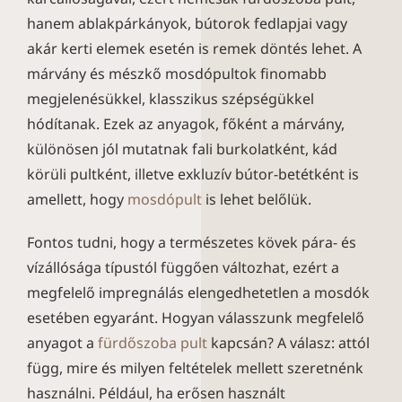
hanem ablakpárkányok, bútorok fedlapjai vagy
akár kerti elemek esetén is remek döntés lehet. A
márvány és mészkő mosdópultok finomabb
megjelenésükkel, klasszikus szépségükkel
hódítanak. Ezek az anyagok, főként a márvány,
különösen jól mutatnak fali burkolatként, kád
körüli pultként, illetve exkluzív bútor-betétként is
amellett, hogy
mosdópult
is lehet belőlük.
Fontos tudni, hogy a természetes kövek pára- és
vízállósága típustól függően változhat, ezért a
megfelelő impregnálás elengedhetetlen a mosdók
esetében egyaránt. Hogyan válasszunk megfelelő
anyagot a
fürdőszoba pult
kapcsán? A válasz: attól
függ, mire és milyen feltételek mellett szeretnénk
használni. Például, ha erősen használt