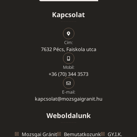
Kapcsolat
Cím:
7632 Pécs, Faiskola utca
Mobil:
+36 (70) 344 3573
E-mail:
kapcsolat@mozsgaigranit.hu
Weboldalunk
Mozsgai Gránit
Bemutatkozunk
GY.I.K.