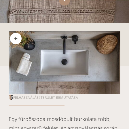
FELHASZNÁLÁSI TERÜLET BEMUTATÁSA
Egy fürdőszoba mosdópult burkolata több,
mint egyszerű felület. Az anyagválasztás során