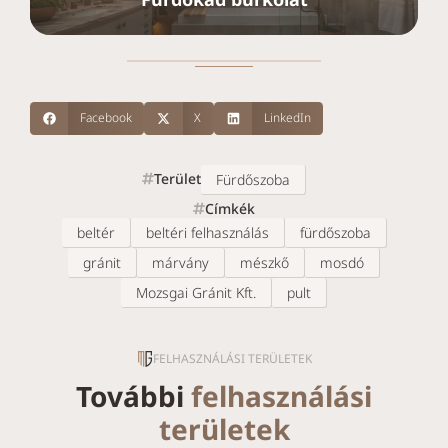
Facebook
X
LinkedIn
Terület
Fürdőszoba
Címkék
beltér
beltéri felhasználás
fürdőszoba
gránit
márvány
mészkő
mosdó
Mozsgai Gránit Kft.
pult
FELHASZNÁLÁSI TERÜLETEK
További
felhasználási
területek