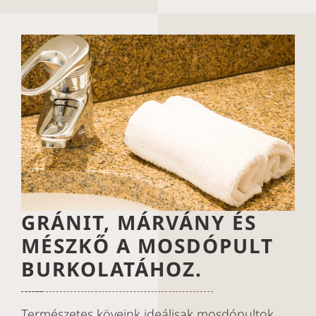
GRÁNIT, MÁRVÁNY ÉS
MÉSZKŐ A MOSDÓPULT
BURKOLATÁHOZ.
Természetes köveink ideálisak mosdópultok