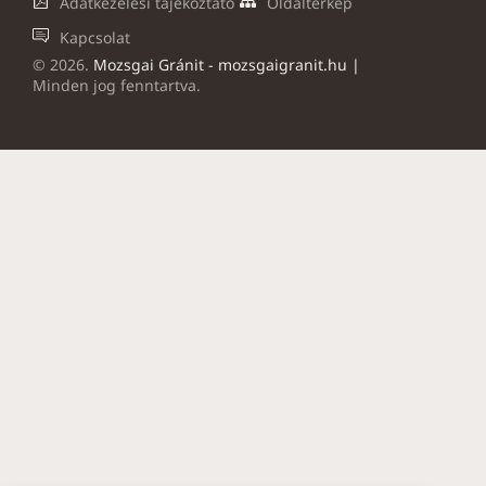
Adatkezelési tájékoztató
Oldaltérkép
Kapcsolat
©
2026
.
Mozsgai Gránit - mozsgaigranit.hu |
Minden jog fenntartva.