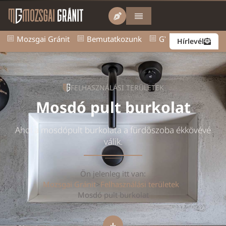
Mozsgai Gránit
Bemutatkozunk
GY.I.K.
Kapcsol
Hírlevél
FELHASZNÁLÁSI TERÜLETEK
Mosdó pult burkolat
Ahol a mosdópult burkolata a fürdőszoba ékkövévé
válik.
Ön jelenleg itt van:
Mozsgai Gránit
>
Felhasználási területek
>
Mosdó pult burkolat