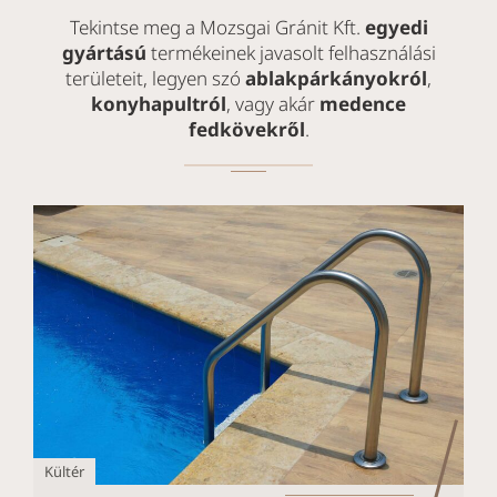
Tekintse meg a Mozsgai Gránit Kft.
egyedi
gyártású
termékeinek javasolt felhasználási
területeit, legyen szó
ablakpárkányokról
,
konyhapultról
, vagy akár
medence
fedkövekről
.
Kültér