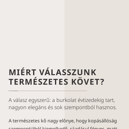
MIÉRT VÁLASSZUNK
TERMÉSZETES KÖVET?
A válasz egyszerű: a burkolat évtizedekig tart,
nagyon elegáns és sok szempontból hasznos.
A természetes kő nagy előnye, hogy kopásállóság
szempontjából kiemelkedő, ráadásul fényes, matt