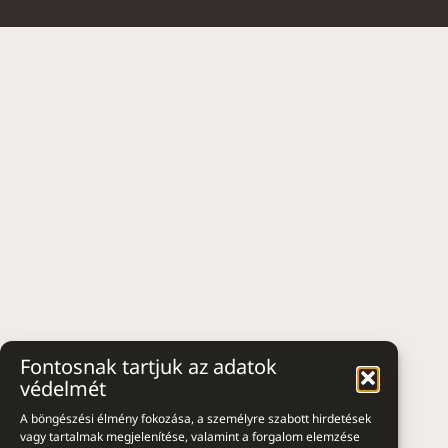
Fontosnak tartjuk az adatok
védelmét
A böngészési élmény fokozása, a személyre szabott hirdetések
vagy tartalmak megjelenítése, valamint a forgalom elemzése