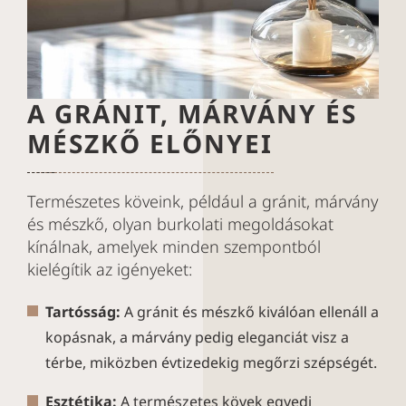
A GRÁNIT, MÁRVÁNY ÉS
MÉSZKŐ ELŐNYEI
Természetes köveink, például a gránit, márvány
és mészkő, olyan burkolati megoldásokat
kínálnak, amelyek minden szempontból
kielégítik az igényeket:
Tartósság:
A gránit és mészkő kiválóan ellenáll a
kopásnak, a márvány pedig eleganciát visz a
térbe, miközben évtizedekig megőrzi szépségét.
Esztétika:
A természetes kövek egyedi