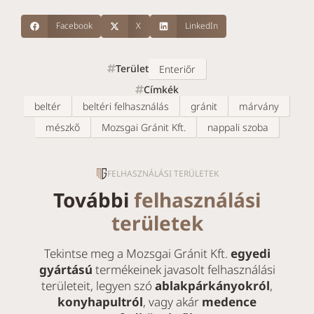
Facebook
X
LinkedIn
Terület
Enteriőr
Címkék
beltér
beltéri felhasználás
gránit
márvány
mészkő
Mozsgai Gránit Kft.
nappali szoba
FELHASZNÁLÁSI TERÜLETEK
További
felhasználási
területek
Tekintse meg a Mozsgai Gránit Kft.
egyedi
gyártású
termékeinek javasolt felhasználási
területeit, legyen szó
ablakpárkányokról
,
konyhapultról
, vagy akár
medence