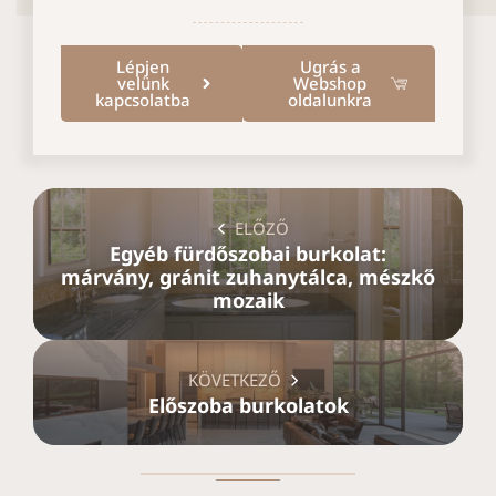
Lépjen
Ugrás a
velünk
Webshop
kapcsolatba
oldalunkra
ELŐZŐ
Egyéb fürdőszobai burkolat:
márvány, gránit zuhanytálca, mészkő
mozaik
KÖVETKEZŐ
Előszoba burkolatok