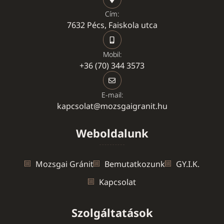
Cím:
7632 Pécs, Faiskola utca
Mobil:
+36 (70) 344 3573
E-mail:
kapcsolat@mozsgaigranit.hu
Weboldalunk
Mozsgai Gránit
Bemutatkozunk
GY.I.K.
Kapcsolat
Szolgáltatások