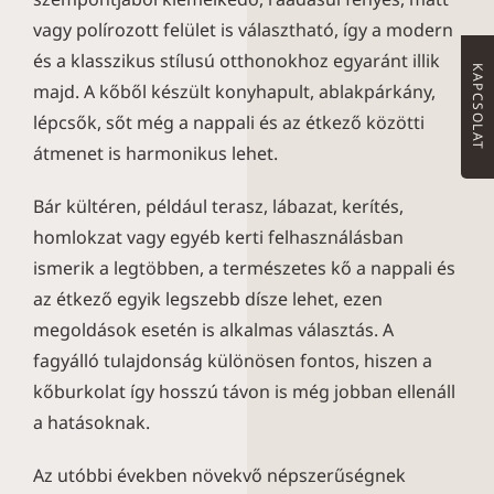
vagy polírozott felület is választható, így a modern
és a klasszikus stílusú otthonokhoz egyaránt illik
KAPCSOLAT
majd. A kőből készült konyhapult, ablakpárkány,
lépcsők, sőt még a nappali és az étkező közötti
átmenet is harmonikus lehet.
Bár kültéren, például terasz, lábazat, kerítés,
homlokzat vagy egyéb kerti felhasználásban
ismerik a legtöbben, a természetes kő a nappali és
az étkező egyik legszebb dísze lehet, ezen
megoldások esetén is alkalmas választás. A
fagyálló tulajdonság különösen fontos, hiszen a
kőburkolat így hosszú távon is még jobban ellenáll
a hatásoknak.
Az utóbbi években növekvő népszerűségnek