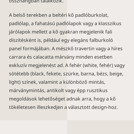
összhangban találkozik.
A belső terekben a beltéri kő padlóburkolat,
padlólap, a fahatású padlólapok vagy a klasszikus
járólapok mellett a kő gyakran megjelenik fali
díszítésként is, például egy elegáns falburkoló
panel formájában. A mészkő travertin vagy a híres
carrara és calacatta márvány minden esetben
exkluzív megjelenést ad. A fehér (white, fehér) vagy
sötétebb (black, fekete, szürke, barna, bézs, beige,
light) színek, valamint a különböző mintás,
márványmintás, antikolt vagy épp rusztikus
megoldások lehetőséget adnak arra, hogy a kő
tökéletesen illeszkedjen a választott design-hoz.