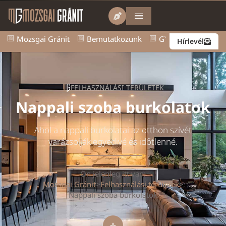
Mozsgai Gránit
Bemutatkozunk
GY.I.K.
Kapcsol
Hírlevél
FELHASZNÁLÁSI TERÜLETEK
Nappali szoba burkolatok
Ahol a nappali burkolatai az otthon szívét
varázsolják egyedivé és időtlenné.
Ön jelenleg itt van:
Mozsgai Gránit
>
Felhasználási területek
>
Nappali szoba burkolatok